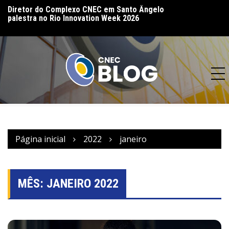
palestra no Rio Innovation Week 2026
CNEC reinaugura 
CNEC realiza 16ª Assembleia Geral em
(MT) e reforça co
Bento Gonçalves – RS
acesso à educação
Página inicial
2022
janeiro
MÊS:
JANEIRO 2022