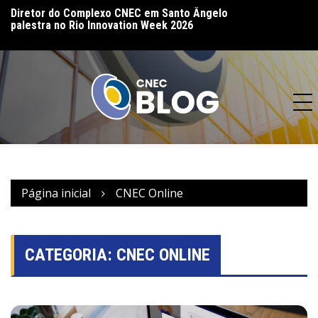
Diretor do Complexo CNEC em Santo Ângelo
CNEC reinaugura 
palestra no Rio Innovation Week 2026
(MT) e reforça co
CNEC realiza 16ª Assembleia Geral em
acesso à educação
Bento Gonçalves – RS
Página inicial
CNEC Online
CATEGORIA:
CNEC ONLINE