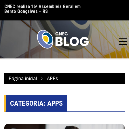
lo
CNEC realiza 16ª Assembleia Geral em
CNEC reinaugura 
Bento Gonçalves – RS
(MT) e reforça co
acesso à educação
Página inicial
APPs
CATEGORIA:
APPS