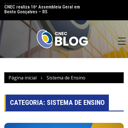
lo
CNEC realiza 16ª Assembleia Geral em
CNEC reinaugura 
Bento Gonçalves – RS
(MT) e reforça co
acesso à educação
Página inicial
Sistema de Ensino
CATEGORIA:
SISTEMA DE ENSINO