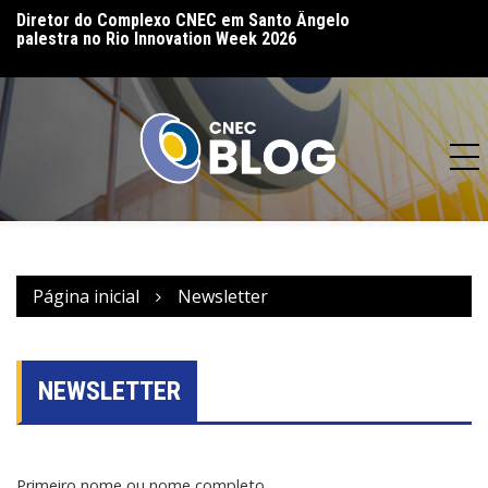
Diretor do Complexo CNEC em Santo Ângelo
CNEC realiza 16ª 
palestra no Rio Innovation Week 2026
Bento Gonçalves 
Página inicial
Newsletter
NEWSLETTER
Primeiro nome ou nome completo