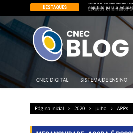
rbosa é reinaugurado e marca um novo
Estudos Orientados O
DESTAQUES
CE
CNEC DIGITAL
SISTEMA DE ENSINO
Página inicial
2020
julho
APPs