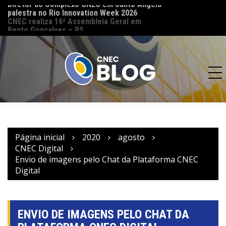
palestra no Rio Innovation Week 2026
CNEC reinaugura 
CNEC realiza 16ª Assembleia Geral em
(MT) e reforça co
Bento Gonçalves – RS
acesso à educação
Página inicial
2020
agosto
CNEC Digital
Envio de imagens pelo Chat da Plataforma CNEC
Digital
ENVIO DE IMAGENS PELO CHAT DA