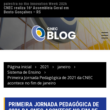
palestra no Rio Innovation Week 2026
CNEC reinaugura 
CNEC realiza 16ª Assembleia Geral em
(MT) e reforça co
Bento Gonçalves – RS
acesso à educação
Página inicial
2021
janeiro
Sistema de Ensino
Primeira Jornada Pedagógica de 2021 da CNEC
acontece no fim de janeiro
PRIMEIRA JORNADA PEDAGÓGICA DE