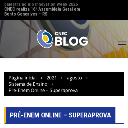
palestra no Rio Innovation Week 2026
CNEC reinaugura 
CNEC realiza 16ª Assembleia Geral em
(MT) e reforça co
Bento Gonçalves – RS
acesso à educação
Página inicial
2021
agosto
Sistema de Ensino
Pré-Enem Online – Superaprova
PRÉ-ENEM ONLINE – SUPERAPROVA