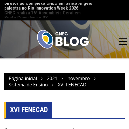
palestra no Rio Innovation Week 2026
CNEC reinaugura 
CNEC realiza 16ª Assembleia Geral em
(MT) e reforça co
Bento Gonçalves – RS
acesso à educação
Página inicial
2021
novembro
Sistema de Ensino
XVI FENECAD
XVI FENECAD