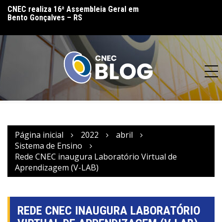
lo
CNEC realiza 16ª Assembleia Geral em
CNEC reinaugura 
Bento Gonçalves – RS
(MT) e reforça co
acesso à educação
Página inicial
2022
abril
Sistema de Ensino
Rede CNEC inaugura Laboratório Virtual de
Aprendizagem (V-LAB)
REDE CNEC INAUGURA LABORATÓRIO