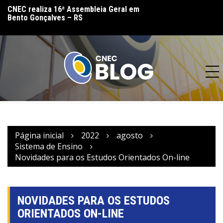
lo
CNEC realiza 16ª Assembleia Geral em
CNEC reinaugura 
Bento Gonçalves – RS
(MT) e reforça co
acesso à educação
Página inicial
2022
agosto
Sistema de Ensino
Novidades para os Estudos Orientados On-line
NOVIDADES PARA OS ESTUDOS
ORIENTADOS ON-LINE