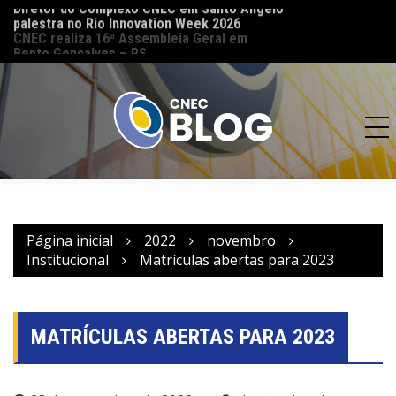
palestra no Rio Innovation Week 2026
CNEC reinaugura 
CNEC realiza 16ª Assembleia Geral em
(MT) e reforça co
Bento Gonçalves – RS
acesso à educação
Página inicial
2022
novembro
Institucional
Matrículas abertas para 2023
MATRÍCULAS ABERTAS PARA 2023