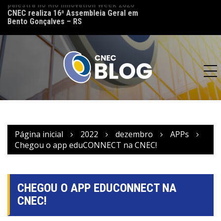
palestra no Rio Innovation Week 2026
CNEC reinaugura 
CNEC realiza 16ª Assembleia Geral em
(MT) e reforça co
Bento Gonçalves – RS
acesso à educação
Página inicial
2022
dezembro
APPs
Chegou o app eduCONNECT na CNEC!
CHEGOU O APP EDUCONNECT NA
CNEC!