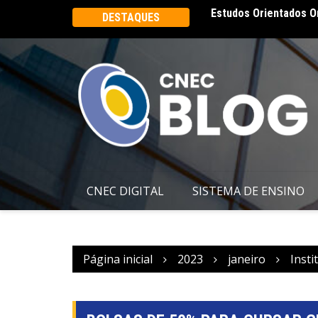
rbosa é reinaugurado e marca um novo
Estudos Orientados O
DESTAQUES
CE
CNEC DIGITAL
SISTEMA DE ENSINO
Página inicial
2023
janeiro
Insti