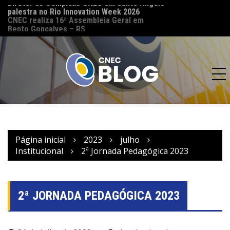
palestra no Rio Innovation Week 2026
CNEC reinaugura 
CNEC realiza 16ª Assembleia Geral em
(MT) e reforça co
Bento Gonçalves – RS
acesso à educação
Página inicial
2023
julho
Institucional
2ª Jornada Pedagógica 2023
2ª JORNADA PEDAGÓGICA 2023