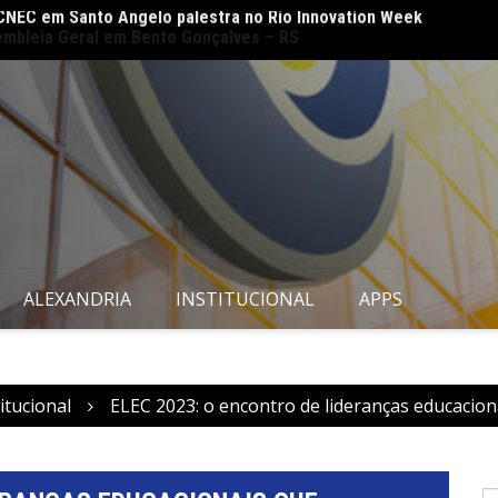
embleia Geral em Bento Gonçalves – RS
CNEC 
amplia
ALEXANDRIA
INSTITUCIONAL
APPS
itucional
ELEC 2023: o encontro de lideranças educacio