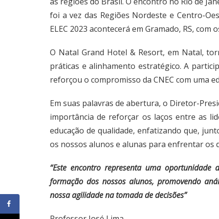
as regiões do Brasil. O encontro no Rio de Jan
foi a vez das Regiões Nordeste e Centro-Oes
ELEC 2023 acontecerá em Gramado, RS, com os l
O Natal Grand Hotel & Resort, em Natal, to
práticas e alinhamento estratégico. A partici
reforçou o compromisso da CNEC com uma ed
Em suas palavras de abertura, o Diretor-Pres
importância de reforçar os laços entre as l
educação de qualidade, enfatizando que, jun
os nossos alunos e alunas para enfrentar os
“Este encontro representa uma oportunidade d
formação dos nossos alunos, promovendo anális
nossa agilidade na tomada de decisões”
Professor José Lima