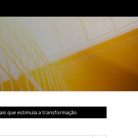
reinaugura unidade em Diamantino (MT) e reforça compromisso 
r o acesso à educação de qualidade no Brasil
nais que estimula a transformação