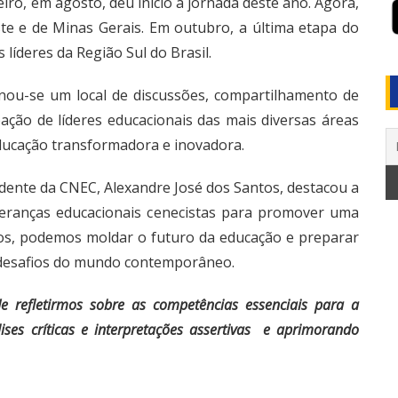
eiro, em agosto, deu início à jornada deste ano. Agora,
te e de Minas Gerais. Em outubro, a última etapa do
íderes da Região Sul do Brasil.
rnou-se um local de discussões, compartilhamento de
pação de líderes educacionais das mais diversas áreas
ucação transformadora e inovadora.
idente da CNEC, Alexandre José dos Santos, destacou a
ideranças educacionais cenecistas para promover uma
tos, podemos moldar o futuro da educação e preparar
 desafios do mundo contemporâneo.
e refletirmos sobre as competências essenciais para a
es críticas e interpretações assertivas e aprimorando