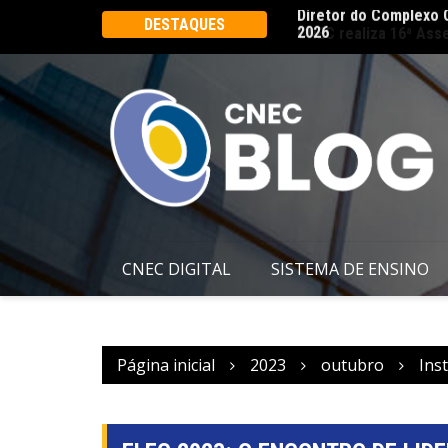
Ângelo palestra no Rio Innovation Week
CNEC realiza 16ª Ass
DESTAQUES
CNEC DIGITAL
SISTEMA DE ENSINO
Página inicial
2023
outubro
Inst