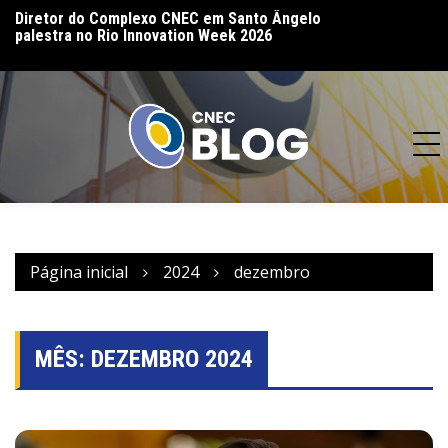
Diretor do Complexo CNEC em Santo Ângelo
CNEC reinaugura 
palestra no Rio Innovation Week 2026
(MT) e reforça co
CNEC realiza 16ª Assembleia Geral em
acesso à educação
Bento Gonçalves – RS
Página inicial
2024
dezembro
MÊS:
DEZEMBRO 2024