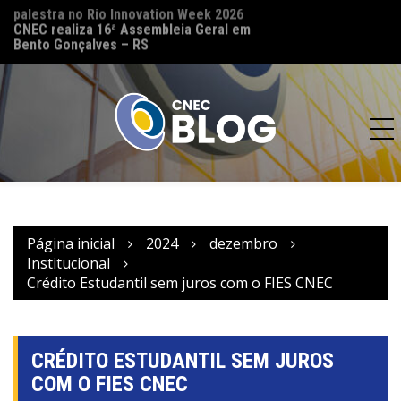
palestra no Rio Innovation Week 2026
CNEC reinaugura 
CNEC realiza 16ª Assembleia Geral em
(MT) e reforça co
Bento Gonçalves – RS
acesso à educação
Página inicial
2024
dezembro
Institucional
Crédito Estudantil sem juros com o FIES CNEC
CRÉDITO ESTUDANTIL SEM JUROS
COM O FIES CNEC