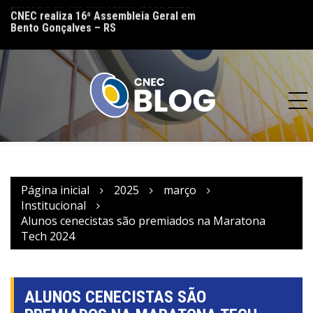
lo
CNEC realiza 16ª Assembleia Geral em
CNEC reinaugura 
Bento Gonçalves – RS
(MT) e reforça co
acesso à educação
Página inicial
2025
março
Institucional
Alunos cenecistas são premiados na Maratona
Tech 2024
ALUNOS CENECISTAS SÃO