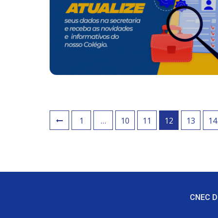
1
…
10
11
12
13
14
CNEC Di