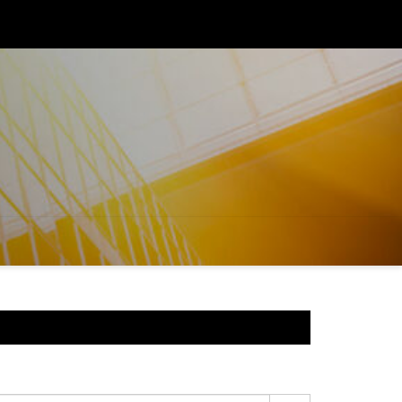
reinaugura unidade em Diamantino (MT) e reforça compromisso 
r o acesso à educação de qualidade no Brasil