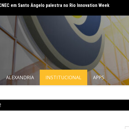
CNEC 
embleia Geral em Bento Gonçalves – RS
amplia
ALEXANDRIA
INSTITUCIONAL
APPS
2