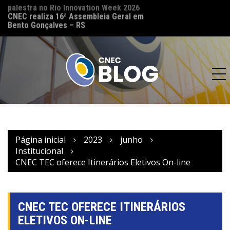
palestra no Rio Innovation Week 2026
CNEC reinaugura 
CNEC realiza 16ª Assembleia Geral em
(MT) e reforça co
Bento Gonçalves – RS
acesso à educação
Página inicial
2023
junho
Institucional
CNEC TEC oferece Itinerários Eletivos On-line
CNEC TEC OFERECE ITINERÁRIOS
ELETIVOS ON-LINE