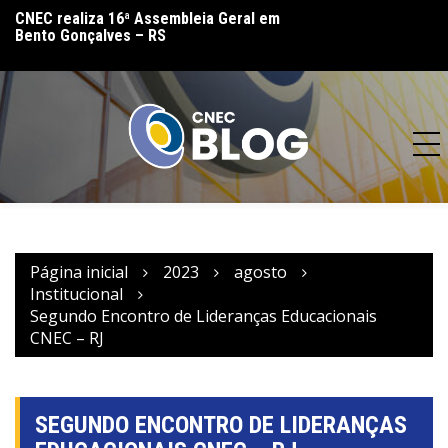
lo
CNEC realiza 16ª Assembleia Geral em
CNEC reinaugura 
Bento Gonçalves – RS
(MT) e reforça co
acesso à educação
Página inicial
2023
agosto
Institucional
Segundo Encontro de Lideranças Educacionais
CNEC – RJ
SEGUNDO ENCONTRO DE LIDERANÇAS