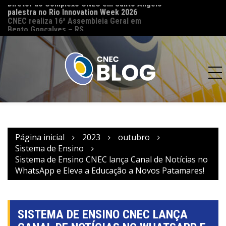
palestra no Rio Innovation Week 2026
CNEC reinaugura 
CNEC realiza 16ª Assembleia Geral em
(MT) e reforça co
Bento Gonçalves – RS
acesso à educação
Página inicial
2023
outubro
Sistema de Ensino
Sistema de Ensino CNEC lança Canal de Notícias no
WhatsApp e Eleva a Educação a Novos Patamares!
SISTEMA DE ENSINO CNEC LANÇA