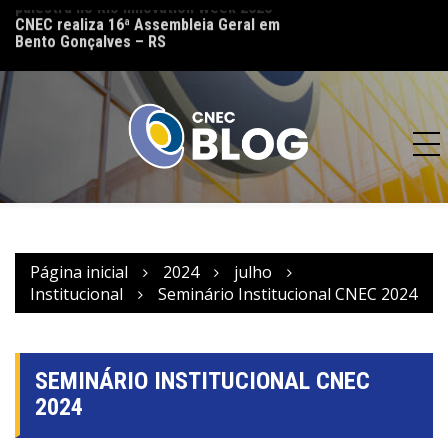
palestra no Rio Innovation Week 2026
CNEC reinaugura 
CNEC realiza 16ª Assembleia Geral em
(MT) e reforça co
Bento Gonçalves – RS
acesso à educação
Página inicial
2024
julho
Institucional
Seminário Institucional CNEC 2024
SEMINÁRIO INSTITUCIONAL CNEC
2024