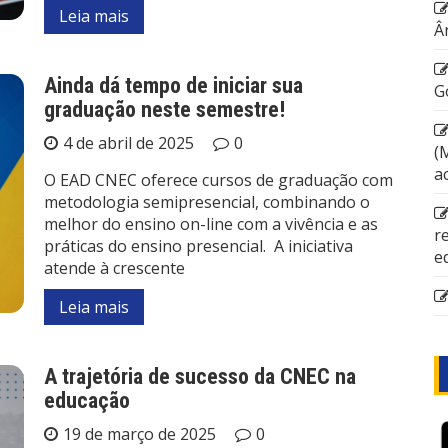
Leia mais
Â
Ainda dá tempo de iniciar sua
G
graduação neste semestre!
4 de abril de 2025
0
(
a
O EAD CNEC oferece cursos de graduação com
metodologia semipresencial, combinando o
melhor do ensino on-line com a vivência e as
r
práticas do ensino presencial. A iniciativa
e
atende à crescente
Leia mais
A trajetória de sucesso da CNEC na
educação
19 de março de 2025
0