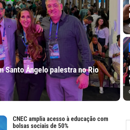
C
c
 Geral em Bento Gonçalves – RS
B
CNEC amplia acesso à educação com
bolsas sociais de 50%