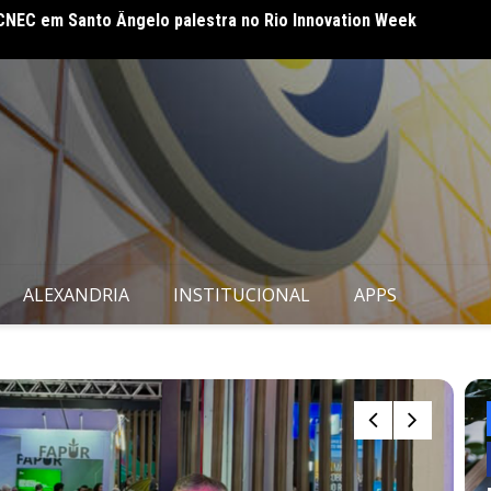
embleia Geral em Bento Gonçalves – RS
CNEC 
amplia
ALEXANDRIA
INSTITUCIONAL
APPS