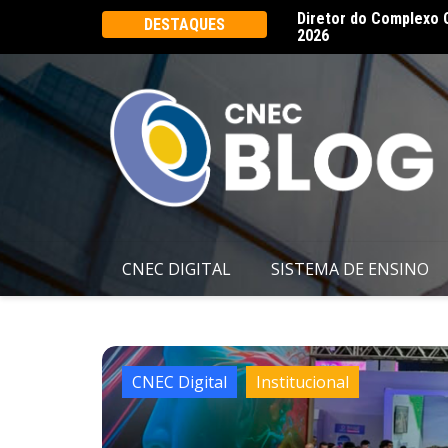
Ângelo palestra no Rio Innovation Week
CNEC realiza 16ª Ass
DESTAQUES
CNEC DIGITAL
SISTEMA DE ENSINO
Institucional