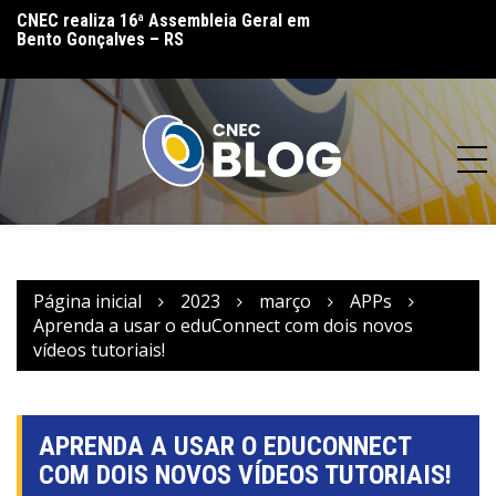
lo
CNEC realiza 16ª Assembleia Geral em
CNEC reinaugura 
Bento Gonçalves – RS
(MT) e reforça co
acesso à educação
Página inicial
2023
março
APPs
Aprenda a usar o eduConnect com dois novos
vídeos tutoriais!
APRENDA A USAR O EDUCONNECT
COM DOIS NOVOS VÍDEOS TUTORIAIS!