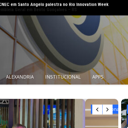
embleia Geral em Bento Gonçalves – RS
CNEC 
amplia
ALEXANDRIA
INSTITUCIONAL
APPS