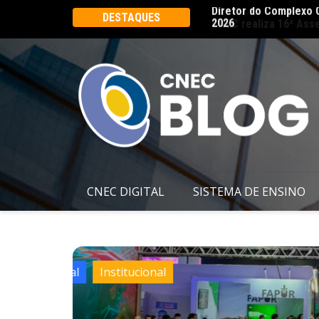
Ângelo palestra no Rio Innovation Week
CNEC realiza 16ª Ass
DESTAQUES
CNEC DIGITAL
SISTEMA DE ENSINO
Institucional