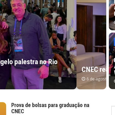
C
c
 Geral em Bento Gonçalves – RS
B
Prova de bolsas para graduação na
CNEC