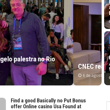
C
c
 Geral em Bento Gonçalves – RS
B
Find a good Basically no Put Bonus
offer Online casino Usa Found at