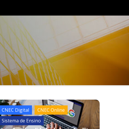
reinaugura unidade em Diamantino (MT) e reforça compromisso 
r o acesso à educação de qualidade no Brasil
Institucional
CNEC Digital
CNEC Online
Sistema de Ensino