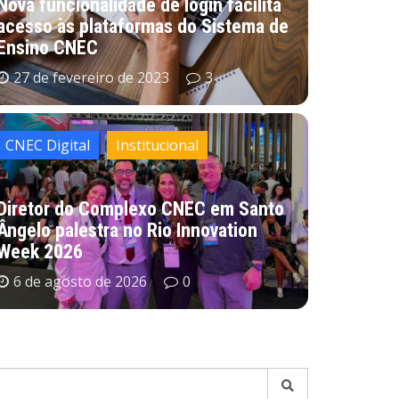
Nova funcionalidade de login facilita
acesso às plataformas do Sistema de
Ensino CNEC
27 de fevereiro de 2023
3
CNEC Digital
Institucional
NEC reinaugura unidade em Diamantino 
Diretor do Complexo CNEC em Santo
ompromisso de ampliar o acesso à educ
Ângelo palestra no Rio Innovation
rasil
Week 2026
6 de agosto de 2026
0
6 de agosto de 2026
0